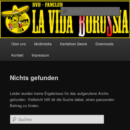
Zum
Zum
Offizieller Fanclub von Borussia Dortmund
primären
sekundären
Such
Inhalt
Inhalt
springen
springen
La Vida Borussia 09
Hauptmenü
Über uns
Multimedia
Karitativer Zweck
Downloads
Kontakt
Impressum
Nichts gefunden
Leider wurden keine Ergebnisse für das aufgerufene Archiv
gefunden. Vielleicht hilft dir die Suche dabei, einen passenden
Beitrag zu finden.
Suchen