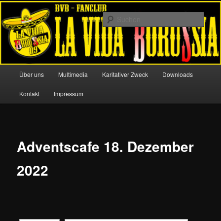
Zum
Offizieller Fanclub von Borussia Dortmund
primären
Such
Inhalt
springen
La Vida Borussia 09
Hauptmenü
Über uns
Multimedia
Karitativer Zweck
Downloads
Kontakt
Impressum
Adventscafe 18. Dezember
2022