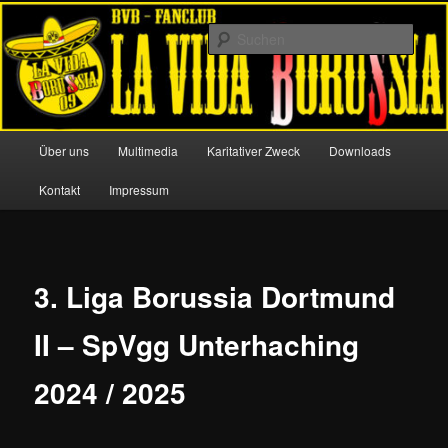
Zum
Offizieller Fanclub von Borussia Dortmund
primären
Such
Inhalt
springen
La Vida Borussia 09
Hauptmenü
Über uns
Multimedia
Karitativer Zweck
Downloads
Kontakt
Impressum
3. Liga Borussia Dortmund
II – SpVgg Unterhaching
2024 / 2025