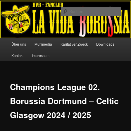
Zum
Offizieller Fanclub von Borussia Dortmund
primären
Such
Inhalt
springen
La Vida Borussia 09
Hauptmenü
Über uns
Multimedia
Karitativer Zweck
Downloads
Kontakt
Impressum
Champions League 02.
Borussia Dortmund – Celtic
Glasgow 2024 / 2025