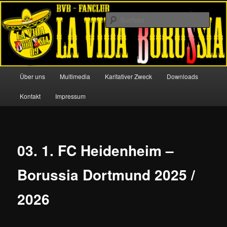
Zum
Offizieller Fanclub von Borussia Dortmund
primären
Such
Inhalt
springen
La Vida Borussia 09
Hauptmenü
Über uns
Multimedia
Karitativer Zweck
Downloads
Kontakt
Impressum
03. 1. FC Heidenheim –
Borussia Dortmund 2025 /
2026